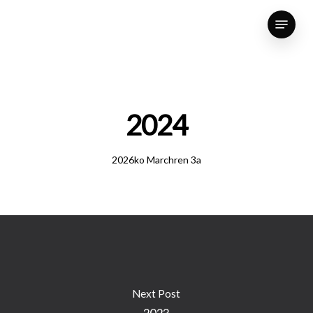
Skip
Menu
to
Close
main
Menu
content
2024
2026ko Marchren 3a
Next Post
2023