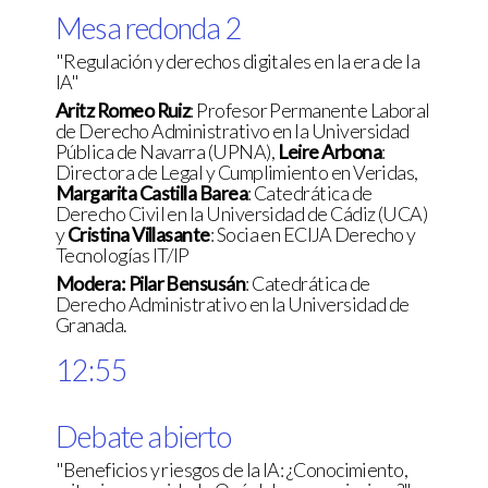
Mesa redonda 2
"Regulación y derechos digitales en la era de la
IA"
Aritz Romeo Ruiz
: Profesor Permanente Laboral
de Derecho Administrativo en la Universidad
Pública de Navarra (UPNA),
Leire Arbona
:
Directora de Legal y Cumplimiento en Veridas,
Margarita Castilla Barea
: Catedrática de
Derecho Civil en la Universidad de Cádiz (UCA)
y
Cristina Villasante
: Socia en ECIJA Derecho y
Tecnologías IT/IP
Modera: Pilar Bensusán
: Catedrática de
Derecho Administrativo en la Universidad de
Granada.
12:55
Debate abierto
"Beneficios y riesgos de la IA: ¿Conocimiento,