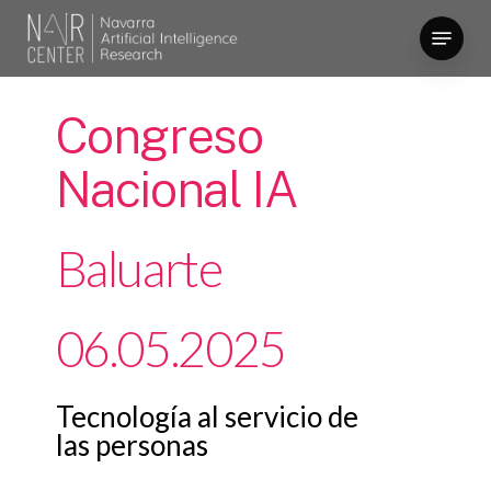
Skip
Menu
to
Close
main
Menu
content
Congreso
Nacional
IA
Baluarte
06.05.2025
Tecnología al servicio de
las personas