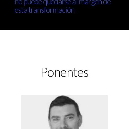
no puede quedarse al margen de
esta transformación
Ponentes