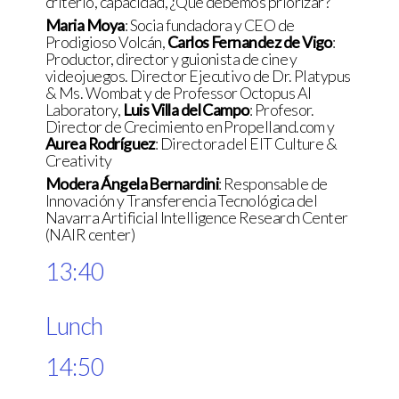
criterio, capacidad, ¿Qué debemos priorizar?"
Maria Moya
: Socia fundadora y CEO de
Prodigioso Volcán,
Carlos Fernandez de Vigo
:
Productor, director y guionista de cine y
videojuegos. Director Ejecutivo de Dr. Platypus
& Ms. Wombat y de Professor Octopus AI
Laboratory,
Luis Villa del Campo
: Profesor.
Director de Crecimiento en Propelland.com y
Aurea Rodríguez
: Directora del EIT Culture &
Creativity
Modera Ángela Bernardini
: Responsable de
Innovación y Transferencia Tecnológica del
Navarra Artificial Intelligence Research Center
(NAIR center)
13:40
Lunch
14:50