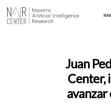
Skip
to
NAI
main
content
Juan Ped
Center, i
avanzar 