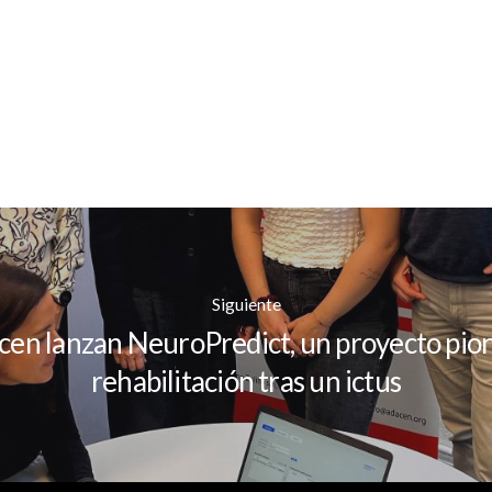
Siguiente
en lanzan NeuroPredict, un proyecto pion
rehabilitación tras un ictus