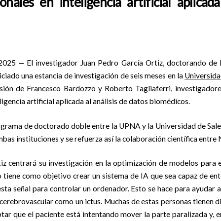
onales en inteligencia artificial aplicada
025 — El investigador Juan Pedro García Ortiz, doctorando de
iniciado una estancia de investigación de seis meses en la
Universida
isión de Francesco Bardozzo y Roberto Tagliaferri, investigadore
igencia artificial aplicada al análisis de datos biomédicos.
ograma de doctorado doble entre la UPNA y la Universidad de Saler
bas instituciones y se refuerza así la colaboración científica entre 
iz centrará su investigación en la optimización de modelos para 
o tiene como objetivo crear un sistema de IA que sea capaz de ent
sta señal para controlar un ordenador. Esto se hace para ayudar a
 cerebrovascular como un ictus. Muchas de estas personas tienen di
ptar que el paciente está intentando mover la parte paralizada y, 