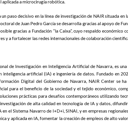
al aplicada a microcirugía robótica.
 un paso decisivo en la línea de investigación de NAIR situada en l
octoral de Juan Pedro García se desarrolla gracias al apoyo de Fun
posible gracias a Fundación “la Caixa”, cuyo respaldo económico c
 y a fortalecer las redes internacionales de colaboración científic
onal de Investigación en Inteligencia Artificial de Navarra, es un
n inteligencia artificial (IA) e ingeniería de datos. Fundado en 
sformación Digital del Gobierno de Navarra, NAIR Center se ha 
ificial para el beneficio de la sociedad y el tejido económico, co
 soluciones prácticas para desafíos contemporáneos utilizando tec
investigación de alta calidad en tecnología de IA y datos, difund
IA en el Sistema Navarro de I+D+i, SINAI, y en empresas regionales
ica y aplicada en IA, fomentar la creación de empleos de alto valor 